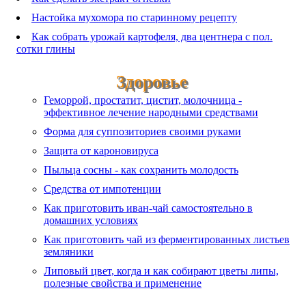
Настойка мухомора по старинному рецепту
Как собрать урожай картофеля, два центнера с пол.
сотки глины
Здоровье
Геморрой, простатит, цистит, молочница -
эффективное лечение народными средствами
Форма для суппозиториев своими руками
Защита от кароновируса
Пыльца сосны - как сохранить молодость
Средства от импотенции
Как приготовить иван-чай самостоятельно в
домашних условиях
Как приготовить чай из ферментированных листьев
земляники
Липовый цвет, когда и как собирают цветы липы,
полезные свойства и применение