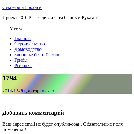
Промотать
Секреты и Нюансы
к
Проект СССР — Сделай Сам Своими Руками
содержимому.
Меню
Главная
Строительство
Домоводство
Здоровье без таблеток
Грибы
Рыбалка
1794
2014-12-30
, автор:
master
Добавить комментарий
Ваш адрес email не будет опубликован.
Обязательные поля
помечены
*