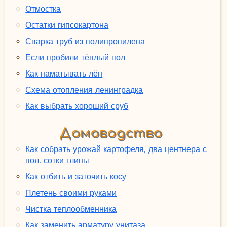
Отмостка
Остатки гипсокартона
Сварка труб из полипропилена
Если пробили тёплый пол
Как наматывать лён
Схема отопления ленинградка
Как выбрать хороший сруб
Домоводство
Как собрать урожай картофеля, два центнера с
пол. сотки глины
Как отбить и заточить косу
Плетень своими руками
Чистка теплообменника
Как заменить арматуру унитаза