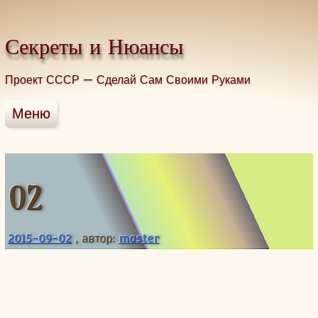
Промотать к содержимому.
Секреты и Нюансы
Проект СССР — Сделай Сам Своими Руками
Меню
Главная
Строительство
Домоводство
02
Здоровье без таблеток
Грибы
2015-09-02
, автор:
master
Рыбалка