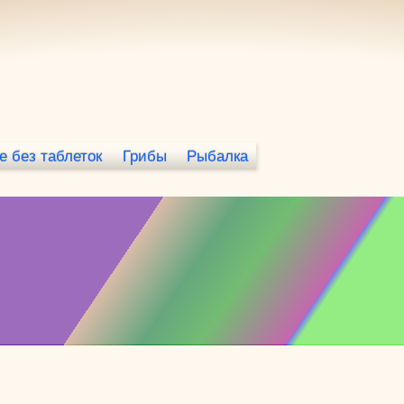
е без таблеток
Грибы
Рыбалка