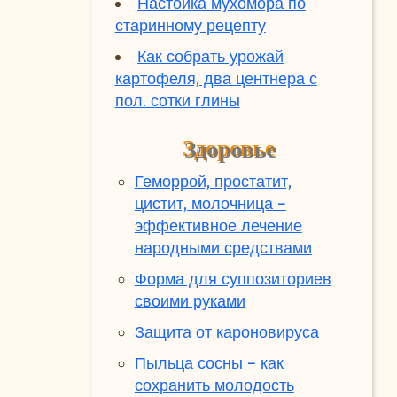
Настойка мухомора по
старинному рецепту
Как собрать урожай
картофеля, два центнера с
пол. сотки глины
Здоровье
Геморрой, простатит,
цистит, молочница -
эффективное лечение
народными средствами
Форма для суппозиториев
своими руками
Защита от кароновируса
Пыльца сосны - как
сохранить молодость