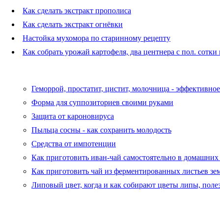
Как сделать экстракт прополиса
Как сделать экстракт огнёвки
Настойка мухомора по старинному рецепту
Как собрать урожай картофеля, два центнера с пол. сотки
Геморрой, простатит, цистит, молочница - эффективно
Форма для суппозиториев своими руками
Защита от кароновируса
Пыльца сосны - как сохранить молодость
Средства от импотенции
Как приготовить иван-чай самостоятельно в домашних
Как приготовить чай из ферментированных листьев зе
Липовый цвет, когда и как собирают цветы липы, поле