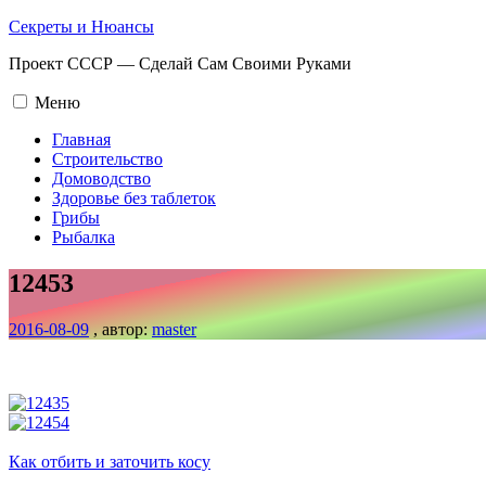
Промотать
Секреты и Нюансы
к
Проект СССР — Сделай Сам Своими Руками
содержимому.
Меню
Главная
Строительство
Домоводство
Здоровье без таблеток
Грибы
Рыбалка
12453
2016-08-09
, автор:
master
Навигация
по
записям
Как отбить и заточить косу