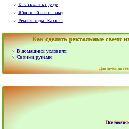
Как засолить грузди
Яблочный сок на зиму
Ремонт лодки Казанка
Как сделать ректальные свечи и
В домашних условиях
Своими руками
Для лечения ге
Все нюансы