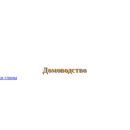
Домоводство
тки глины