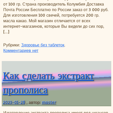
от 100 гр. Страна производитель Колумбия Доставка
Почта России Бесплатно по России заказ от 3 000 руб.
Для изготовления 100 свечей, потребуется 200 гр.
масла какао. Мой магазин отличается от всех
интернет-магазинов, которые Вы видели до сих пор,
[…]
Рубрики:
Здоровье без таблеток
.
к записи Купить масло какао
Комментариев
нет
Как сделать экстракт
прополиса
2023-01-28
, автор:
master
Изготовление экстракта прополиса имеет ряд нюансов