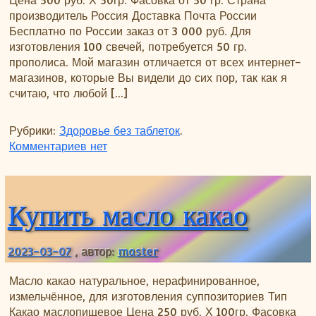
Цена 500 руб. Х 50гр. Фасовка от 50 гр. Страна
производитель Россия Доставка Почта России
Бесплатно по России заказ от 3 000 руб. Для
изготовления 100 свечей, потребуется 50 гр.
прополиса. Мой магазин отличается от всех интернет-
магазинов, которые Вы видели до сих пор, так как я
считаю, что любой […]
Рубрики:
Здоровье без таблеток
.
к записи Купить прополис
Комментариев
нет
Купить масло какао
2023-03-07
, автор:
master
Масло какао натуральное, нерафинированное,
измельчённое, для изготовления суппозиториев Тип
Какао маслопищевое Цена 250 руб. Х 100гр. Фасовка