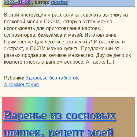
2023-01-28
, автор:
master
В этой инструкции я расскажу как сделать вытяжку из
восковой моли и ПЖВМ, которую затем можно
использовать для приготовления настоек,
суппозиторев, бальзамов и мазей. Изготовление
Применение Для чего всё это делать? И настойку, и
экстракт, и ПЖВМ можно купить. Предложений от
разных продавцов великое множество. Другое дело их
компетентность в данном вопросе. А так же […]
Рубрики:
Здоровье без таблеток
.
к записи Как сделать экстракт огнёвки
4 комментария
Варенье из сосновых
шишек, рецепт моей