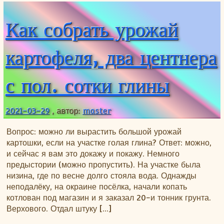
Как собрать урожай
картофеля, два центнера
с пол. сотки глины
2021-03-29
, автор:
master
Вопрос: можно ли вырастить большой урожай
картошки, если на участке голая глина? Ответ: можно,
и сейчас я вам это докажу и покажу. Немного
предыстории (можно пропустить). На участке была
низина, где по весне долго стояла вода. Однажды
неподалёку, на окраине посёлка, начали копать
котлован под магазин и я заказал 20-и тонник грунта.
Верхового. Отдал штуку […]