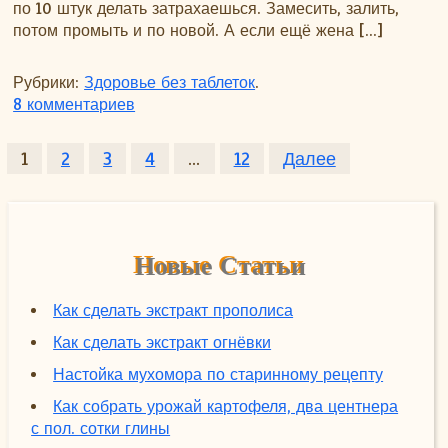
по 10 штук делать затрахаешься. Замесить, залить,
потом промыть и по новой. А если ещё жена […]
Рубрики:
Здоровье без таблеток
.
к записи Форма для суппозиториев свои
8 комментариев
Пагинация записей
1
2
3
4
…
12
Далее
Новые Статьи
Как сделать экстракт прополиса
Как сделать экстракт огнёвки
Настойка мухомора по старинному рецепту
Как собрать урожай картофеля, два центнера
с пол. сотки глины