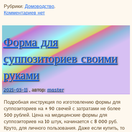
Рубрики:
Домоводство
.
к записи Как собрать урожай картофеля, д
Комментариев
нет
Форма для
суппозиториев своими
руками
2021-03-11
, автор:
master
Подробная инструкция по изготовлению формы для
суппозиториев на ± 90 свечей с затратами не более
500 рублей. Цена на медицинские формы для
суппозиториев на 10 штук, начинается с 8 000 руб.
Круто, для личного пользования. Даже если купить, то