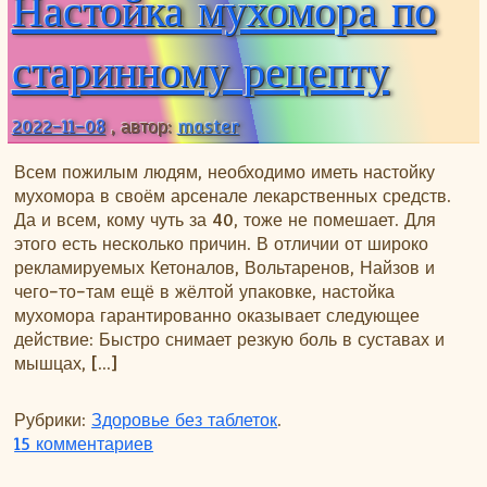
Настойка мухомора по
старинному рецепту
2022-11-08
, автор:
master
Всем пожилым людям, необходимо иметь настойку
мухомора в своём арсенале лекарственных средств.
Да и всем, кому чуть за 40, тоже не помешает. Для
этого есть несколько причин. В отличии от широко
рекламируемых Кетоналов, Вольтаренов, Найзов и
чего-то-там ещё в жёлтой упаковке, настойка
мухомора гарантированно оказывает следующее
действие: Быстро снимает резкую боль в суставах и
мышцах, […]
Рубрики:
Здоровье без таблеток
.
к записи Настойка мухомора по старинн
15 комментариев