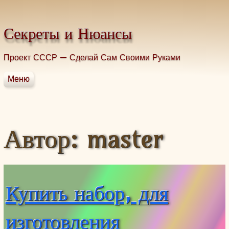
Промотать к содержимому.
Секреты и Нюансы
Проект СССР — Сделай Сам Своими Руками
Меню
Главная
Строительство
Домоводство
Автор:
master
Здоровье без таблеток
Грибы
Рыбалка
Купить набор, для
изготовления