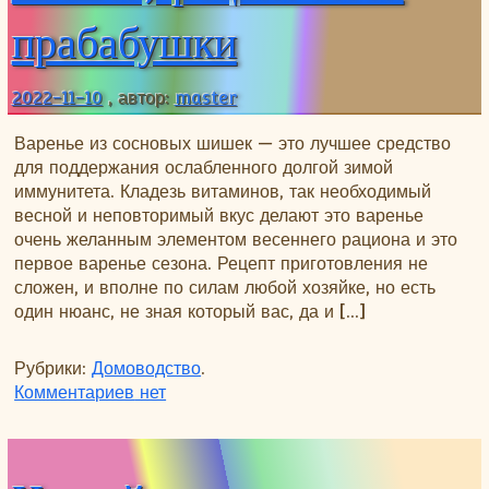
прабабушки
2022-11-10
, автор:
master
Варенье из сосновых шишек — это лучшее средство
для поддержания ослабленного долгой зимой
иммунитета. Кладезь витаминов, так необходимый
весной и неповторимый вкус делают это варенье
очень желанным элементом весеннего рациона и это
первое варенье сезона. Рецепт приготовления не
сложен, и вполне по силам любой хозяйке, но есть
один нюанс, не зная который вас, да и […]
Рубрики:
Домоводство
.
к записи Варенье из сосновых шишек, ре
Комментариев
нет