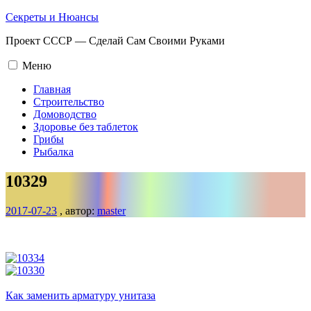
Промотать
Секреты и Нюансы
к
Проект СССР — Сделай Сам Своими Руками
содержимому.
Меню
Главная
Строительство
Домоводство
Здоровье без таблеток
Грибы
Рыбалка
10329
2017-07-23
, автор:
master
Навигация
по
записям
Как заменить арматуру унитаза