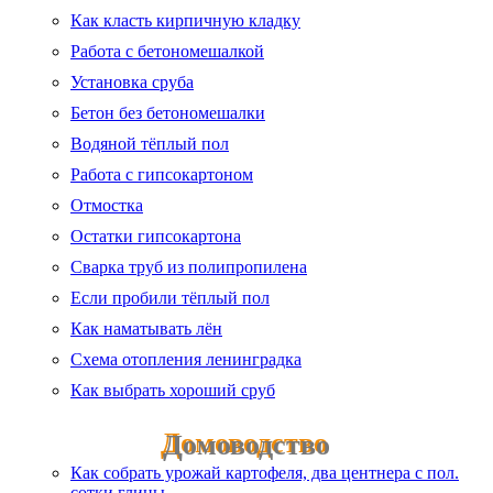
Как класть кирпичную кладку
Работа с бетономешалкой
Установка сруба
Бетон без бетономешалки
Водяной тёплый пол
Работа с гипсокартоном
Отмостка
Остатки гипсокартона
Сварка труб из полипропилена
Если пробили тёплый пол
Как наматывать лён
Схема отопления ленинградка
Как выбрать хороший сруб
Домоводство
Как собрать урожай картофеля, два центнера с пол.
сотки глины