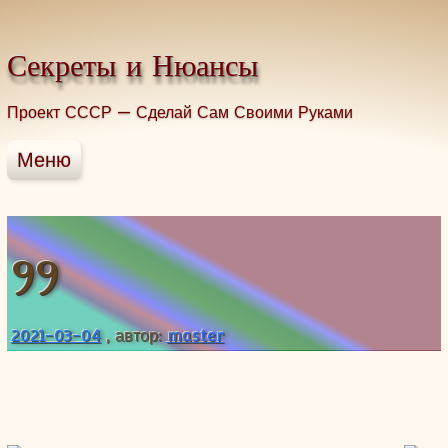
Промотать к содержимому.
Секреты и Нюансы
Проект СССР — Сделай Сам Своими Руками
Меню
Главная
Строительство
Домоводство
99
Здоровье без таблеток
Грибы
2021-03-04
, автор:
master
Рыбалка