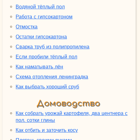
Водяной тёплый пол
Работа с гипсокартоном
Отмостка
Остатки гипсокартона
Сварка труб из полипропилена
Если пробили тёплый пол
Как наматывать лён
Схема отопления ленинградка
Как выбрать хороший сруб
Домоводство
Как собрать урожай картофеля, два центнера с
пол. сотки глины
Как отбить и заточить косу