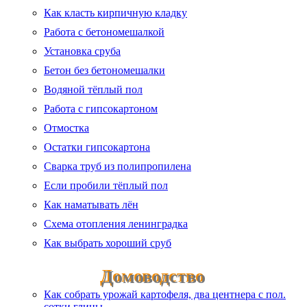
Как класть кирпичную кладку
Работа с бетономешалкой
Установка сруба
Бетон без бетономешалки
Водяной тёплый пол
Работа с гипсокартоном
Отмостка
Остатки гипсокартона
Сварка труб из полипропилена
Если пробили тёплый пол
Как наматывать лён
Схема отопления ленинградка
Как выбрать хороший сруб
Домоводство
Как собрать урожай картофеля, два центнера с пол.
сотки глины