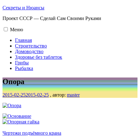
Промотать
Секреты и Нюансы
к
Проект СССР — Сделай Сам Своими Руками
содержимому.
Меню
Главная
Строительство
Домоводство
Здоровье без таблеток
Грибы
Рыбалка
Опора
2015-02-25
2015-02-25
, автор:
master
Навигация
по
записям
Чертежи подъёмного крана