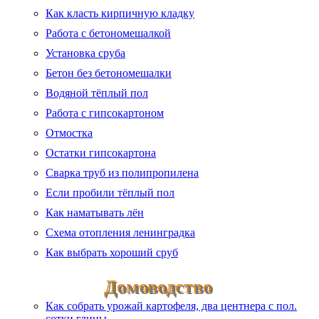
Как класть кирпичную кладку
Работа с бетономешалкой
Установка сруба
Бетон без бетономешалки
Водяной тёплый пол
Работа с гипсокартоном
Отмостка
Остатки гипсокартона
Сварка труб из полипропилена
Если пробили тёплый пол
Как наматывать лён
Схема отопления ленинградка
Как выбрать хороший сруб
Домоводство
Как собрать урожай картофеля, два центнера с пол.
сотки глины