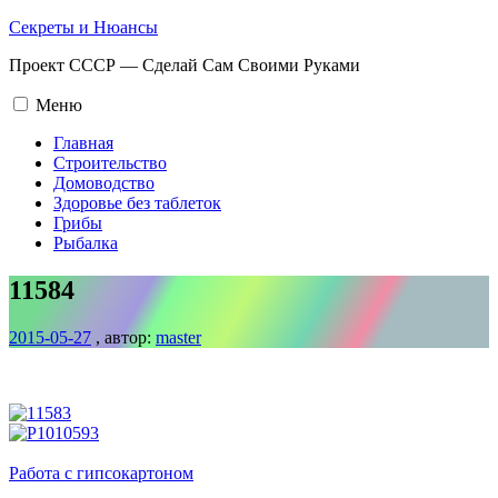
Промотать
Секреты и Нюансы
к
Проект СССР — Сделай Сам Своими Руками
содержимому.
Меню
Главная
Строительство
Домоводство
Здоровье без таблеток
Грибы
Рыбалка
11584
2015-05-27
, автор:
master
Навигация
по
записям
Работа с гипсокартоном