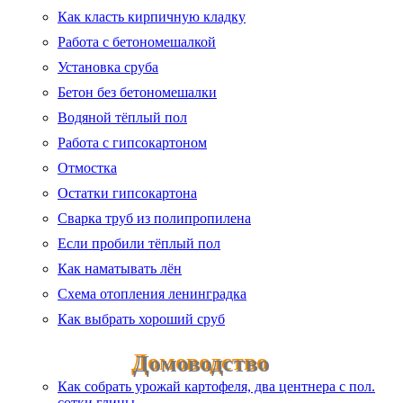
Как класть кирпичную кладку
Работа с бетономешалкой
Установка сруба
Бетон без бетономешалки
Водяной тёплый пол
Работа с гипсокартоном
Отмостка
Остатки гипсокартона
Сварка труб из полипропилена
Если пробили тёплый пол
Как наматывать лён
Схема отопления ленинградка
Как выбрать хороший сруб
Домоводство
Как собрать урожай картофеля, два центнера с пол.
сотки глины