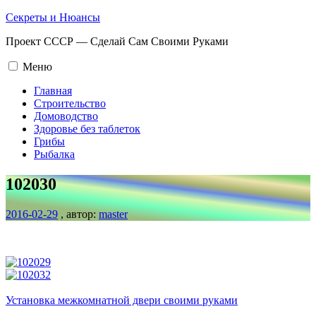
Промотать
Секреты и Нюансы
к
Проект СССР — Сделай Сам Своими Руками
содержимому.
Меню
Главная
Строительство
Домоводство
Здоровье без таблеток
Грибы
Рыбалка
102030
2016-02-29
, автор:
master
Навигация
по
записям
Установка межкомнатной двери своими руками