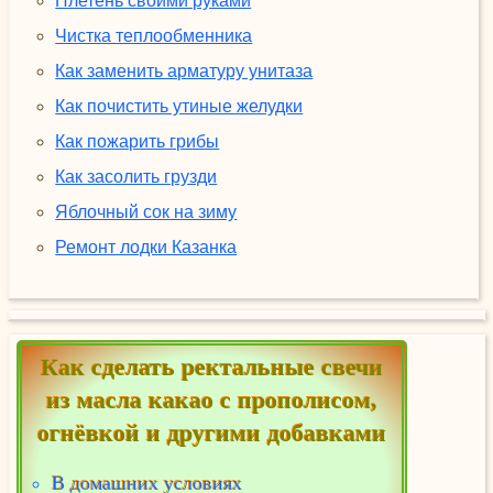
Плетень своими руками
Чистка теплообменника
Как заменить арматуру унитаза
Как почистить утиные желудки
Как пожарить грибы
Как засолить грузди
Яблочный сок на зиму
Ремонт лодки Казанка
Как сделать ректальные свечи
из масла какао с прополисом,
огнёвкой и другими добавками
В домашних условиях