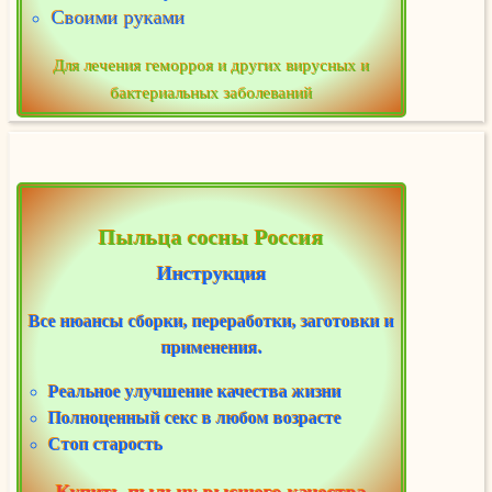
Своими руками
Для лечения геморроя и других вирусных и
бактериальных заболеваний
Пыльца сосны Россия
Инструкция
Все нюансы сборки, переработки, заготовки и
применения.
Реальное улучшение качества жизни
Полноценный секс в любом возрасте
Стоп старость
-- Купить пыльцу высшего качества --