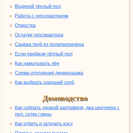
Водяной тёплый пол
Работа с гипсокартоном
Отмостка
Остатки гипсокартона
Сварка труб из полипропилена
Если пробили тёплый пол
Как наматывать лён
Схема отопления ленинградка
Как выбрать хороший сруб
Домоводство
Как собрать урожай картофеля, два центнера с
пол. сотки глины
Как отбить и заточить косу