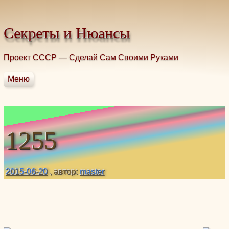
Промотать к содержимому.
Секреты и Нюансы
Проект СССР — Сделай Сам Своими Руками
Меню
Главная
Строительство
Домоводство
1255
Здоровье без таблеток
Грибы
Рыбалка
2015-06-20
, автор:
master