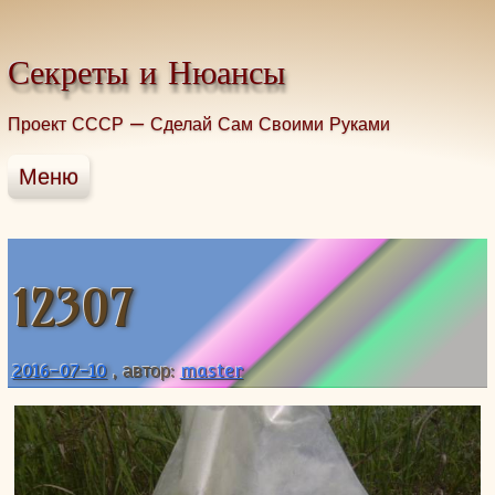
Промотать к содержимому.
Секреты и Нюансы
Проект СССР — Сделай Сам Своими Руками
Меню
Главная
Строительство
Домоводство
12307
Здоровье без таблеток
Грибы
2016-07-10
, автор:
master
Рыбалка