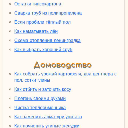
Остатки гипсокартона
Сварка труб из полипропилена
Если пробили тёплый пол
Как наматывать лён
Схема отопления ленинградка
Как выбрать хороший сруб
Домоводство
Как собрать урожай картофеля, два центнера с
пол. сотки глины
Как отбить и заточить косу
Плетень своими руками
Чистка теплообменника
Как заменить арматуру унитаза
Как почистить утиные желудки